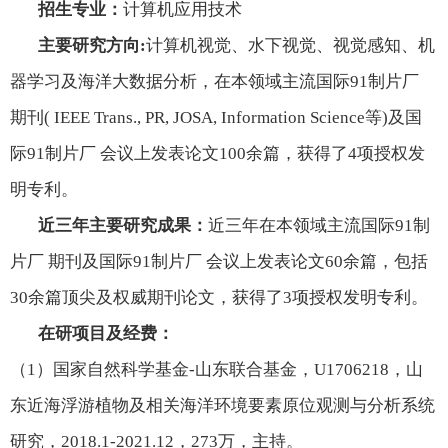
招生专业：
计算机应用技术
主要研究方向
:
计算机视觉、水下视觉、视觉感知、机
器学习及海洋大数据分析，在本领域主流国际91制片厂
期刊
( IEEE Trans., PR, JOSA, Information Science
等
)
及国
际91制片厂 会议上发表论文
100
余篇，获得了
4
项授权发
明专利。
近三年主要研究成果：
近三年在本领域主流国际91制
片厂 期刊及国际91制片厂 会议上发表论文
60
余篇，包括
30
余篇顶尖及权威期刊论文，获得了
3
项授权发明专利。
在研项目及经费：
（
1
）国家自然科学基金
-
山东联合基金，
U1706218
，山
东近海浮游植物及相关海洋环境要素原位观测与分析系统
研究，
2018.1-2021.12
，
273
万，主持。