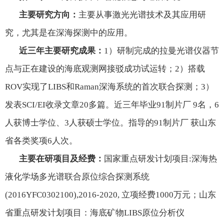
主要研究方向：
主要从事激光光谱技术及其应用研
究，尤其是在深海探测中的应用。
近三年主要研究成果：
1
）研制完成的拉曼光谱仪器节
点与正在建设的海底观测网接驳成功试运转；
2
）搭载
ROV
实现了
LIBS
和
Raman
深海系统的首次联合探测；
3
）
发表
SCI/EI
收录文章
20
多篇。近三年毕业91制片厂
9
名，
6
人获博士学位、
3
人获硕士学位。指导的91制片厂 获山东
省各类奖项
6
人次。
主要在研项目及经费：
国家重点研发计划项目
:
深海热
液化学场多光谱联合原位综合探测系统
(2016YFC0302100),2016-2020,
立项经费
1000
万元；山东
省重点研发计划项目：海底矿物
LIBS
原位分析仪