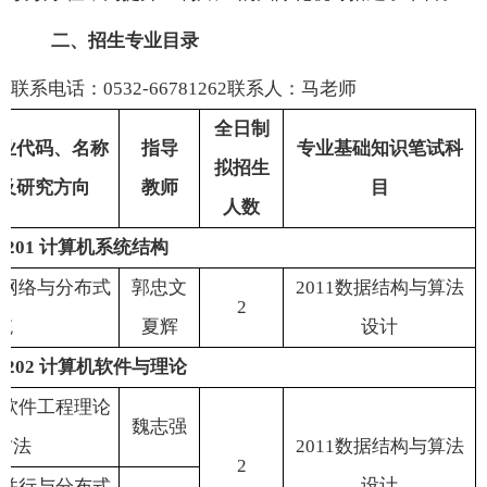
二、招生专业目录
联系电话：
0532-66781262
联系人：马老师
全日制
业代码、名称
指导
专业基础知识笔试科
拟招生
及研究方向
教师
目
人数
1201
计算机系统结构
网络与分布式
郭忠文
2011
数据结构与算法
2
统
夏
辉
设计
1202
计算机软件与理论
软件工程理论
魏志强
方法
2011
数据结构与算法
2
设计
并行与分布式