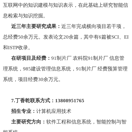
互联网中的知识建模与知识表示，在此基础上研究智能信
息检索与知识挖掘。
近三年主要研究成果：
近三年完成横向项目若干项，
总经费
50
余万元。发表论文
20
余篇，其中有
6
篇被
SCI
、
EI
和
ISTP
收录。
在研项目及经费：
91制片厂 农科院91制片厂 信息管
理系统，
985
建设管理信息系统，91制片厂 经费预算管理
系统，项目经费
30
余万元。
7.
丁香乾联系方式：
13808951765
招生专业：
计算机应用技术
主要研究方向：
软件工程和信息系统，智能控制与智