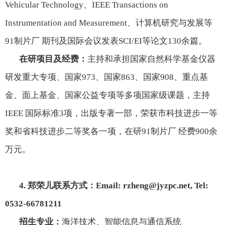
Vehicular Technology
、
IEEE Transactions on
Instrumentation and Measurement
、计算机研究与发展等
91制片厂 期刊及国际会议发表
SCI/EI
等论文
130
余篇。
在研项目及经费：
主持和承担国家自然科学基金仪器
研发重大专项、国家
973
、国家
863
、国家
908
、重点基
金、面上基金、国家公益专项等多项国家级课题，主持
IEEE
国际标准
3
项，出版专著一部，荣获市科技进步一等
奖和省科技进步二等奖各一项，在研91制片厂 经费
900
余
万元。
4.
郑荣儿联系方式：
Email:
rzheng@jyzpc.net
, Tel:
0532-66781211
招生专业：
海洋技术、智能信息与通信系统