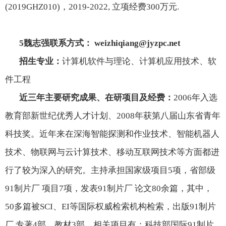
(2019GHZ010)
，
2019-2022,
立项经费
300
万元
.
5
魏志强联系方式：
weizhiqiang@jyzpc.net
招生专业：
计算机软件与理论、计算机应用技术、软
件工程
近三年主要研究成果、在研项目及经费：
2006
年入选
教育部新世纪优秀人才计划、
2008
年获第八届山东省青年
科技奖。近年来在深海智能探测和作业技术、智能机器人
技术、物联网与云计算技术、移动互联网技术等方面都进
行了较为深入的研究。主持承担国家级项目
5
项，省部级
91制片厂 项目
7
项，发表91制片厂 论文
80
余篇，其中，
50
多篇被
SCI
、
EI
等国际权威检索机构检索，出版91制片
厂 专著
4
部、教材
3
部。相关项目有：科技部国际91制片