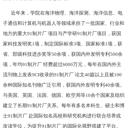
近年来，学院在海洋物理、海洋探测、海洋信息、电
子通信和计算机与机器人等领域承担了一批国家、行业和
地方的重大91制片厂 项目与产学研91制片厂项目，获国
家科技发明奖
1
项，制定国际标准
3
项、国家标准
1
项，获
省、部级科技进步奖等
50
余项，获国内外发明专利
500
余
项，年均91制片厂 经费超过
6000
万元，每年在国内外主
流刊物上发表
SCI
收录的91制片厂 论文
40
篇以上且被
100
余种国际知名刊物广泛引用，获国内外发明专利
40
余项。
与美国、英国、法国、德国、欧空局等
10
余个国家及组织
建立了长期91制片厂关系。每年有多名本科生、硕士和博
士91制片厂 赴国际知名高校和研究机构进行联合培养或
攻读学位，为提升91制片厂 的国际化视野搭建了平台。