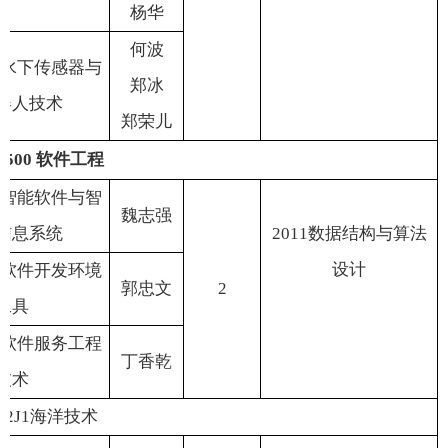
杨
华
何
波
水下传感器与
郑
冰
器人技术
郑荣儿
3500
软件工程
智能软件与智
魏志强
信息系统
2011
数据结构与算法
设计
软件开发环境
郭忠文
2
工具
软件服务工程
丁香乾
技术
12J1
海洋技术