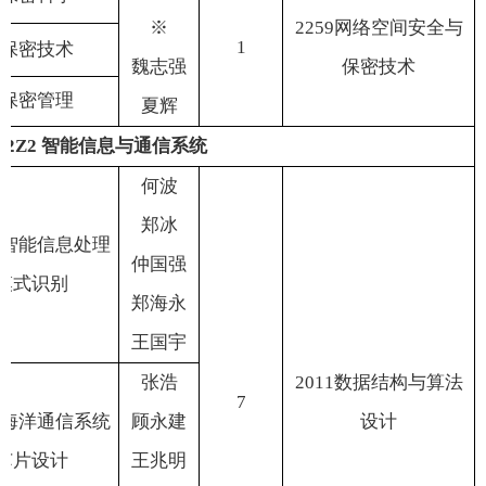
※
2259
网络空间安全与
1
保密技术
魏志强
保密技术
保密管理
夏
辉
12Z2
智能信息与通信系统
何
波
郑
冰
智能信息处理
仲国强
模式识别
郑海永
王国宇
张
浩
2011
数据结构与算法
7
海洋通信系统
顾永建
设计
芯片设计
王兆明