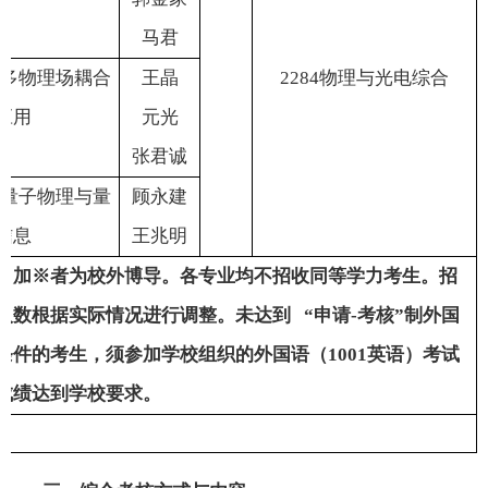
马
君
多物理场耦合
王
晶
2284
物理与光电综合
应用
元
光
张君诚
量子物理与量
顾永建
信息
王兆明
：加※者为校外博导。各专业均不招收同等学力考生。招
人数根据实际情况进行调整。未达到 “申请
-
考核”制外国
条件的考生，须参加学校组织的外国语（
1001
英语）考试
成绩达到学校要求。