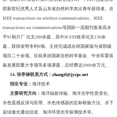
部新世纪优秀人才及山东省自然科学杰出青年获得者。在
IEEE transactions on wireless communications
、
IEEE
transactions on communications
等国际一流期刊发表高水
平91制片厂 论文
200
余篇，其中
SCI/EI
收录论文
150
余
篇，获得发明专利
9
项。主持完成或在研国家级与省部级
项目二十余项。目前承担国家自然科学基金、中央军委装
备发展部重大专项等多项课题，总经费达
2000
余万元。
14.
张亭禄联系方式：
zhangtl@jyzpc.net
招生专业：
海洋技术
主要研究方向：
海洋辐射传输、海洋光学性质变化、
水色遥感反演与应用、水色传感器的定标检验方法、水下
蓝绿激光通信信道、海洋环境光学探测技术等。