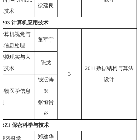
徐建良
算技术
1203
计算机应用技术
计算机视觉与
董军宇
体信息处理
虚拟现实与大
陈
戈
据技术
2011
数据结构与算法
3
设计
钱沄涛
生物医学信息
※
程
张恒贵
※
12Z1
保密科学与技术
郑建华
保密科学