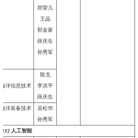
郑荣儿
王
晶
郭金家
薛庆生
孙秀军
陈
戈
海洋信息技术
李洪平
薛庆生
海洋装备技术
吴松华
孙秀军
12J2
人工智能