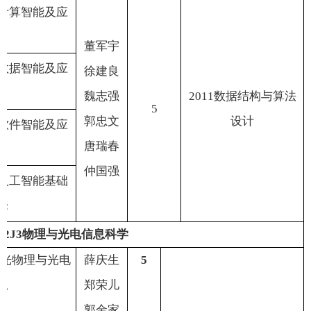
计算智能及应
董军宇
数据智能及应
徐建良
魏志强
2011
数据结构与算法
5
郭忠文
设计
软件智能及应
唐瑞春
仲国强
人工智能基础
论
12J3
物理与光电信息科学
光物理与光电
薛庆生
5
息
郑荣儿
郭金家