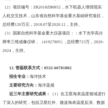
（
2
）项目编号：
ZR2018ZB0852
，水下机器人增强现实
人机交互技术，山东省自然科学基金重大基础研究项目，
总经费
120
万元，
2018.07
至
2020.12
，主持。
（
3
）国家自然科学基金重大仪器项目：
：水下光学高分
辨率三维成像仪研
，（
41927805
）
,
总经费
723
万，
2020-
2024
，主持。
12.
管磊联系方式：
0532-66781802
招生专业：
海洋技术
主要研究方向：
海洋遥感
近三年主要研究成果：
（
1
）在卫星海表温度领域进行
了深入的研究，包括卫星红外、微波海表温度反演、数据