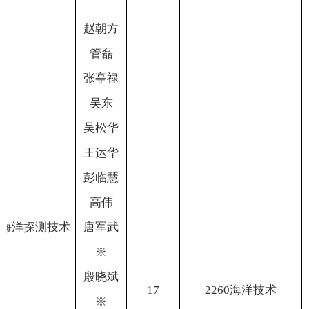
赵朝方
管
磊
张亭禄
吴
东
吴松华
王运华
彭临慧
高
伟
海洋探测技术
唐军武
※
殷晓斌
17
2260
海洋技术
※