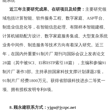
能系统
近三年主要研究成果、在研项目及经费：
主要研究领
域包括计算智能、软件服务工程、数字家庭、
ASP
平台、
制造业信息化等，在智能信息处理、有限样本智能建模、
计算机辅助配方设计、数字家庭服务集成、大型复杂系统
业务中间件、制造服务等技术方向有着深入研究。近三
年，在国内外重要91制片厂 期刊与国际会议上发表论文
28
篇（其中被
SCI
、
EI
和
ISTP
索引
18
篇），主编和参编91
制片厂 著作
3
部。主持承担国家科技支撑计划课题
2
项，
91制片厂 经费
1800
万元。获得省部级科技进步二等奖一
项、拥有授权发明专利
8
项。
8.
顾永建联系方式：
yjgu@jyzpc.net