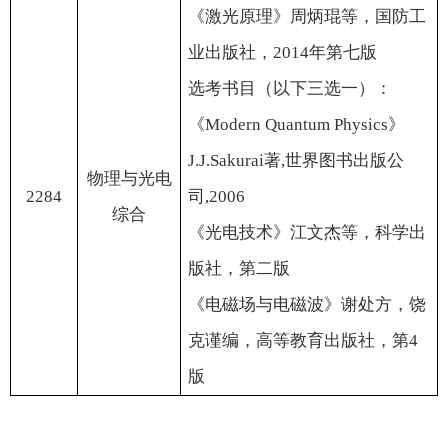
《激光原理》周炳琨等，国防工
业出版社，
2014
年第七版
选考书目（以下三选一）：
《
Modern Quantum Physics
》
J.J.Sakurai
著
,
世界图书出版公
物理与光电
2284
司
,2006
综合
《光电技术》江文杰等，科学出
版社，第二版
《电磁场与电磁波》谢处方，饶
克谨编，高等教育出版社，第
4
版