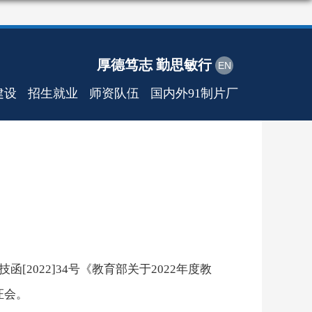
厚德笃志 勤思敏行
EN
建设
招生就业
师资队伍
国内外91制片厂
技函
[2022]34
号《教育部关于
2022
年度教
证会。